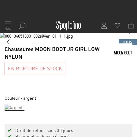
Allez
au
Menu
1
/
8
contenu
Skip
to
Skip
KIDS
the
to
Chaussures MOON BOOT JR GIRL LOW
end
the
NYLON
of
beginning
the
of
EN RUPTURE DE STOCK
images
the
gallery
images
gallery
Couleur
- argent
✔
Droit de retour sous 30 jours
✔
Paiement en ligne sécurisé