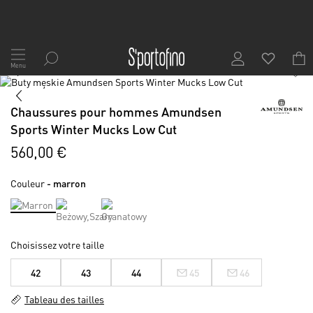
Allez
au
Menu
1
/
7
contenu
Skip
to
Skip
the
to
Chaussures pour hommes Amundsen
end
the
Sports Winter Mucks Low Cut
of
beginning
the
of
560,00 €
images
the
gallery
images
Couleur
- marron
gallery
Choisissez votre taille
42
43
44
45
46
Tableau des tailles