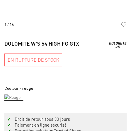
1
/
16
Skip
to
DOLOMITE W'S 54 HIGH FG GTX
the
beginning
of
EN RUPTURE DE STOCK
the
images
gallery
Couleur
- rouge
✔
Droit de retour sous 30 jours
✔
Paiement en ligne sécurisé
✔
Protection acheteur Trusted Shops