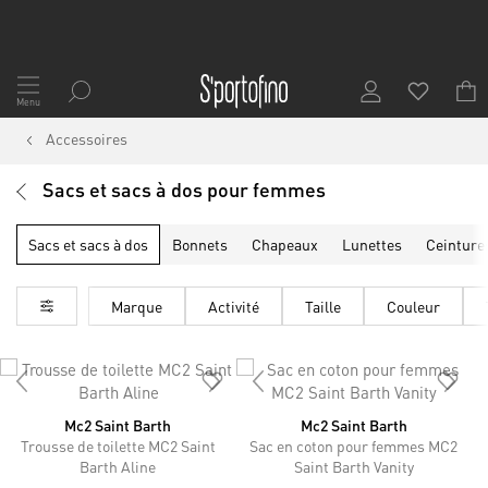
Allez
au
Menu
contenu
Accessoires
Sacs et sacs à dos pour femmes
Sacs et sacs à dos
Bonnets
Chapeaux
Lunettes
Ceinture
Marque
Activité
Taille
Couleur
Mc2 Saint Barth
Mc2 Saint Barth
Trousse de toilette MC2 Saint
Sac en coton pour femmes MC2
Barth Aline
Saint Barth Vanity