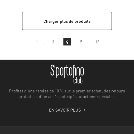
Charger plus de produits
4
1
...
3
5
...
13
Profitez d'une remise de 10 % sur le premier achat, des retours
gratuits et d'un accès anticipé aux actions spéciales.
EN SAVOIR PLUS