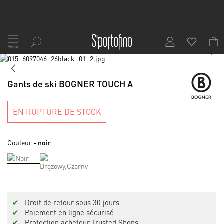
Allez
au
Menu
1
/
7
contenu
Skip
to
Skip
the
to
Gants de ski BOGNER TOUCH A
end
the
of
beginning
the
of
EN RUPTURE DE STOCK
images
the
gallery
images
gallery
Couleur
- noir
✔
Droit de retour sous 30 jours
✔
Paiement en ligne sécurisé
✔
Protection acheteur Trusted Shops