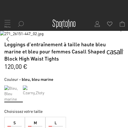
Allez
au
Menu
1
/
6
contenu
Skip
to
Skip
Leggings d’entraînement à taille haute bleu
the
to
end
the
marine et bleu pour femmes Casall Shaped
of
beginning
Block High Waist Tights
the
of
120,00 €
images
the
gallery
images
gallery
Couleur
- bleu, bleu marine
Choisissez votre taille
S
M
L