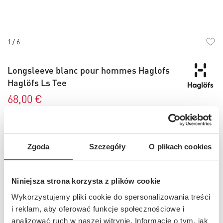
1
/
6
Skip
to
Longsleeve blanc pour hommes Haglofs
the
Haglöfs Ls Tee
beginning
of
68,00 €
the
images
gallery
Couleur
- blanc
Zgoda
Szczegóły
O plikach cookies
Choisissez votre taille
Niniejsza strona korzysta z plików cookie
M
L
XL
Wykorzystujemy pliki cookie do spersonalizowania treści
i reklam, aby oferować funkcje społecznościowe i
Tableau des tailles
analizować ruch w naszej witrynie. Informacje o tym, jak