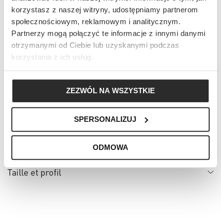
korzystasz z naszej witryny, udostępniamy partnerom
społecznościowym, reklamowym i analitycznym.
Ajouter au panier
Partnerzy mogą połączyć te informacje z innymi danymi
otrzymanymi od Ciebie lub uzyskanymi podczas
korzystania z ich usług.
✔
Droit de retour sous 30 jours
✔
Paiement en ligne sécurisé
✔
Protection acheteur Trusted Shops
ZEZWÓL NA WSZYSTKIE
Détails et description
SPERSONALIZUJ
Détails
ODMOWA
Taille et profil