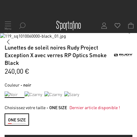
Allez
au
Menu
1
/
6
contenu
Skip
to
Skip
Lunettes de soleil noires Rudy Project
the
to
end
the
Exception X avec verres RP Optics Smoke
of
beginning
Black
the
of
240,00 €
images
the
gallery
images
gallery
Couleur
- noir
Choisissez votre taille
- ONE SIZE
Dernier article disponible !
ONE SIZE