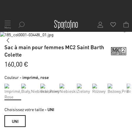
Allez
au
Menu
1
/
10
contenu
Skip
to
Skip
the
to
Sac à main pour femmes MC2 Saint Barth
end
the
Colette
of
beginning
the
of
160,00 €
images
the
gallery
images
Couleur
- imprimé, rose
gallery
Choisissez votre taille
- UNI
UNI