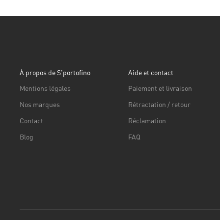
À propos de S'portofino
Aide et contact
Mentions légales
Paiement et livraison
Nos marques
Rétractation / retour
Contact
Réclamation
Blog
FAQ