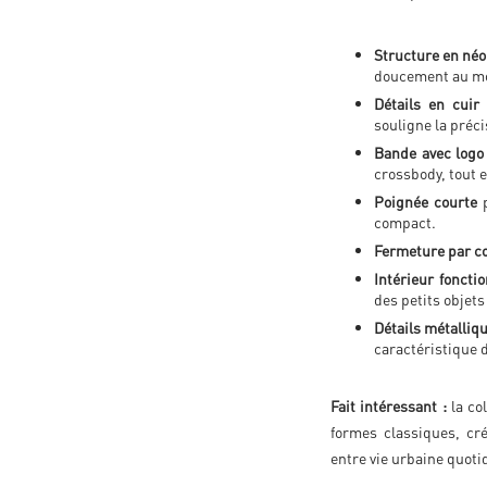
Structure en né
doucement au mou
Détails en cuir
souligne la précis
Bande avec logo
crossbody, tout e
Poignée courte
p
compact.
Fermeture par c
Intérieur foncti
des petits objets
Détails métalliq
caractéristique 
Fait intéressant :
la co
formes classiques, cr
entre vie urbaine quoti