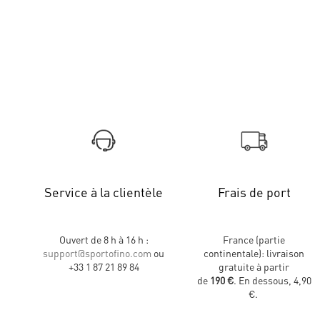
Service à la clientèle
Frais de port
Ouvert de 8 h à 16 h :
France (partie
support@sportofino.com
ou
continentale): livraison
+33 1 87 21 89 84
gratuite à partir
de
190 €
. En dessous, 4,90
€.