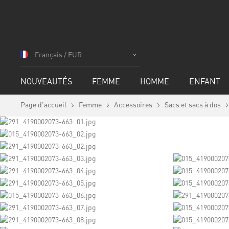
Allez
au
Français / EUR
contenu
NOUVEAUTÉS
FEMME
HOMME
ENFANT
Page d'accueil
Femme
Accessoires
Sacs et sacs à dos
Skip
to
the
end
of
the
images
gallery