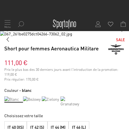
Allez
au
Menu
1
/
9
contenu
Skip
to
Skip
SALE
the
to
Short pour femmes Aeronautica Militare
end
the
of
beginning
the
of
111,00 €
images
the
Prix le plus bas des 30 derniers jours avant l'introduction de la promotion:
gallery
images
119,00 €
gallery
Prix régulier:
170,00 €
Couleur
- blanc
Choisissez votre taille
IT 40 (XS)
IT 42 (S)
IT 44 (M)
IT 46 (L)