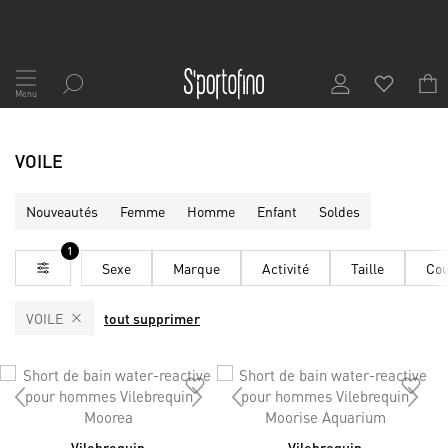
Allez
au
Menu
contenu
VOILE
Nouveautés
Femme
Homme
Enfant
Soldes
1
Sexe
Marque
Activité
Taille
Cou
VOILE
tout supprimer
Vilebrequin
Vilebrequin