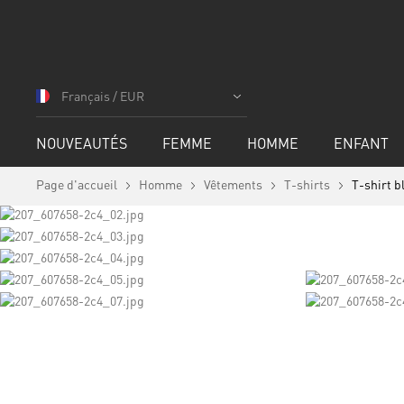
Allez
au
Français / EUR
contenu
NOUVEAUTÉS
FEMME
HOMME
ENFANT
Page d'accueil
Homme
Vêtements
T-shirts
T-shirt 
Skip
to
the
end
of
the
images
Skip
gallery
to
the
beginning
of
the