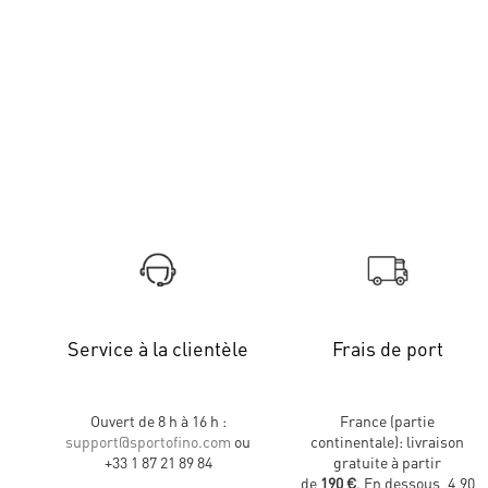
Service à la clientèle
Frais de port
Ouvert de 8 h à 16 h :
France (partie
support@sportofino.com
ou
continentale): livraison
+33 1 87 21 89 84
gratuite à partir
de
190 €
. En dessous, 4,90