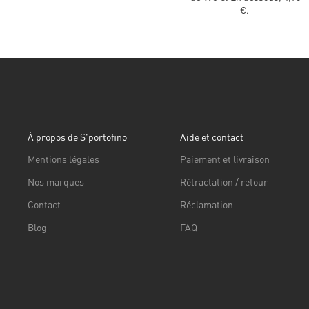
€.
À propos de S'portofino
Aide et contact
Mentions légales
Paiement et livraison
Nos marques
Rétractation / retour
Contact
Réclamation
Blog
FAQ