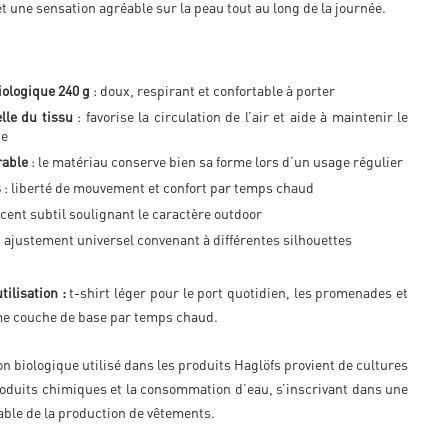
et une sensation agréable sur la peau tout au long de la journée.
iologique 240 g
: doux, respirant et confortable à porter
lle du tissu
: favorise la circulation de l’air et aide à maintenir le
ue
rable
: le matériau conserve bien sa forme lors d’un usage régulier
s
: liberté de mouvement et confort par temps chaud
ccent subtil soulignant le caractère outdoor
: ajustement universel convenant à différentes silhouettes
ilisation :
t-shirt léger pour le port quotidien, les promenades et
me couche de base par temps chaud.
on biologique utilisé dans les produits Haglöfs provient de cultures
roduits chimiques et la consommation d’eau, s’inscrivant dans une
ble de la production de vêtements.