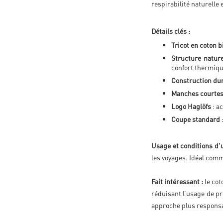
respirabilité naturelle 
Détails clés :
Tricot en coton b
Structure nature
confort thermiq
Construction du
Manches courte
Logo Haglöfs
: a
Coupe standard
Usage et conditions d'ut
les voyages. Idéal com
Fait intéressant :
le cot
réduisant l’usage de p
approche plus responsa