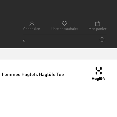
Connexion
Liste de souhaits
Mon panier
ur hommes Haglofs Haglöfs Tee