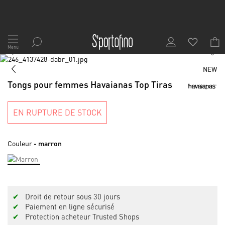
Allez
au
Menu
1
/
7
contenu
Skip
to
Skip
NEW
the
to
Tongs pour femmes Havaianas Top Tiras
end
the
of
beginning
the
of
EN RUPTURE DE STOCK
images
the
gallery
images
gallery
Couleur
- marron
✔
Droit de retour sous 30 jours
✔
Paiement en ligne sécurisé
✔
Protection acheteur Trusted Shops