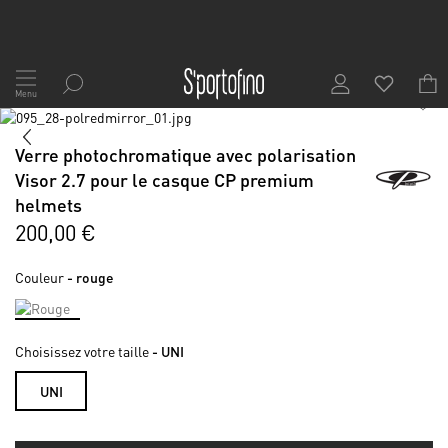
Allez
au
Menu
contenu
Skip
to
Skip
Verre photochromatique avec polarisation
the
to
end
the
Visor 2.7 pour le casque CP premium
of
beginning
helmets
the
of
200,00 €
images
the
gallery
images
gallery
Couleur
- rouge
Choisissez votre taille
- UNI
UNI