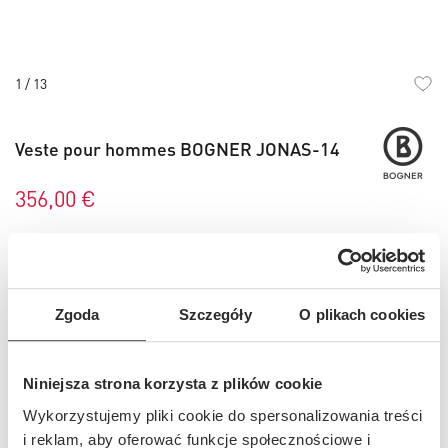
1
/
13
Skip
to
Veste pour hommes BOGNER JONAS-14
the
beginning
of
356,00 €
the
images
gallery
Couleur
- bleu marine
Zgoda
Szczegóły
O plikach cookies
Choisissez votre taille
Niniejsza strona korzysta z plików cookie
46 (S)
48 (M)
50 (L)
52 (XL)
54 (XXL)
Wykorzystujemy pliki cookie do spersonalizowania treści
i reklam, aby oferować funkcje społecznościowe i