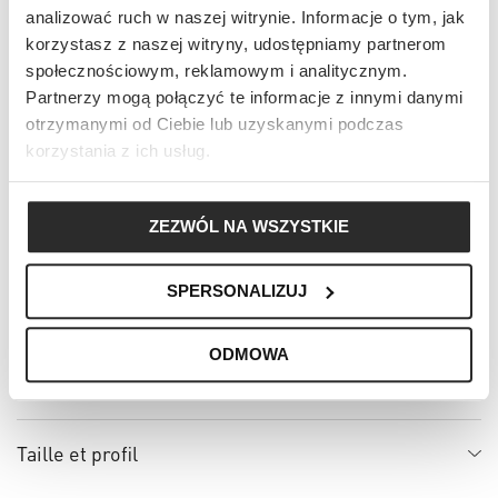
56 (3XL)
analizować ruch w naszej witrynie. Informacje o tym, jak
korzystasz z naszej witryny, udostępniamy partnerom
Tableau des tailles
społecznościowym, reklamowym i analitycznym.
Partnerzy mogą połączyć te informacje z innymi danymi
Ajouter au panier
otrzymanymi od Ciebie lub uzyskanymi podczas
korzystania z ich usług.
✔
Droit de retour sous 30 jours
✔
Paiement en ligne sécurisé
ZEZWÓL NA WSZYSTKIE
✔
Protection acheteur Trusted Shops
SPERSONALIZUJ
Détails et description
ODMOWA
Détails
Taille et profil