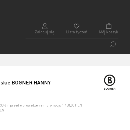
Zaloguj się
Lista życzeń
Mój koszyk
amskie BOGNER HANNY
h 30 dni przed wprowadzeniem promocji:
1 450,00 PLN
PLN