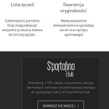
Lista życzeń
Gwarancja
oryginalności
Członkowie S'portofino
Mamy wieloletnie
Club mogą zobaczyć
doświadczenie w sprzedaży
wszystkie produkty dodane
ubrań oraz sprzętu
do ich listy życzeń.
sportowego!
Skorzystaj z 10% rabatu na pierwsze zakupy,
darmowych zwrotów i wcześniejszego dostępu
do specjalnych akcji w S'portofino Club.
DOWIEDZ SIĘ WIĘCEJ