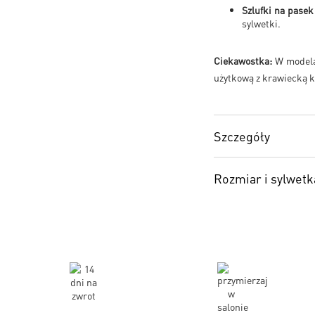
Szlufki na pasek
sylwetki.
Ciekawostka:
W modela
użytkową z krawiecką k
Szczegóły
Rozmiar i sylwetk