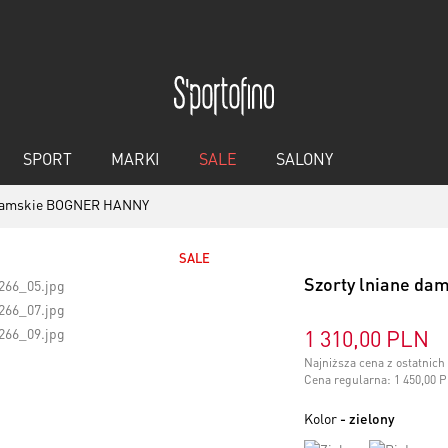
SPORT
MARKI
SALE
SALONY
e damskie BOGNER HANNY
SALE
Szorty lniane d
1 310,00 PLN
Najniższa cena z ostatnic
Cena regularna:
1 450,00 
Kolor
- zielony