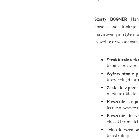
Szorty BOGNER Han
nowoczesnej funkcjon
inspirowanym stylem ut
sylwetkę o swobodnym,
Strukturalna tka
komfort noszenia
Wyższy stan z p
krawiecki, dopr
Zakładki z przo
miękkie układani
Kieszenie cargo
formę nowoczes
Kieszenie bocz
charakter model
Tylna kieszeń 
konstrukcji.