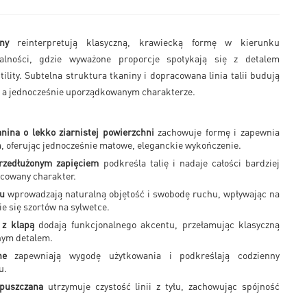
ny
reinterpretują klasyczną, krawiecką formę w kierunku
alności, gdzie wyważone proporcje spotykają się z detalem
ility. Subtelna struktura tkaniny i dopracowana linia talii budują
 a jednocześnie uporządkowanym charakterze.
nina o lekko ziarnistej powierzchni
zachowuje formę i zapewnia
, oferując jednocześnie matowe, eleganckie wykończenie.
rzedłużonym zapięciem
podkreśla talię i nadaje całości bardziej
acowany charakter.
du
wprowadzają naturalną objętość i swobodę ruchu, wpływając na
e się szortów na sylwetce.
 z klapą
dodają funkcjonalnego akcentu, przełamując klasyczną
nym detalem.
ne
zapewniają wygodę użytkowania i podkreślają codzienny
u.
wpuszczana
utrzymuje czystość linii z tyłu, zachowując spójność