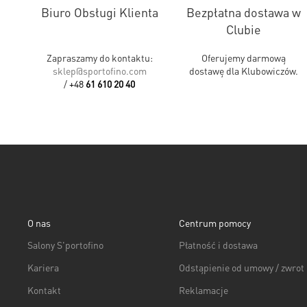
Biuro Obsługi Klienta
Bezpłatna dostawa w
Clubie
Zapraszamy do kontaktu:
Oferujemy darmową
sklep@sportofino.com
dostawę dla Klubowiczów.
/
+48
61 610 20 40
O nas
Centrum pomocy
Salony S'portofino
Płatność i dostawa
Kariera
Odstąpienie od umowy / zwrot
Kontakt
Reklamacje