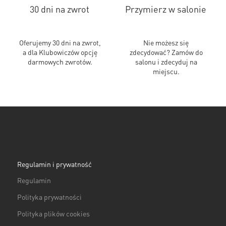
30 dni na zwrot
Przymierz w salonie
Oferujemy 30 dni na zwrot,
Nie możesz się
a dla Klubowiczów opcję
zdecydować? Zamów do
darmowych zwrotów.
salonu i zdecyduj na
miejscu.
Regulamin i prywatność
Regulamin
Polityka prywatności
Polityka plików cookies