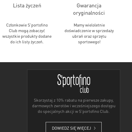
Lista życzeń
Gwarancja
oryginalności
Członkowie S'portofino
Mamy wieloletnie
Club mogą zobaczyć
doświadczenie w sprzedaży
wszystkie produkty dodane
ubrań oraz sprzętu
do ich listy życzeń.
sportowego!
Skorzystaj z 10% rabatu na pierwsze zakupy,
darmowych zwrotów i wcześniejszego dostępu
do specjalnych akcji w S'portofino Club.
DOWIEDZ SIĘ WIĘCEJ