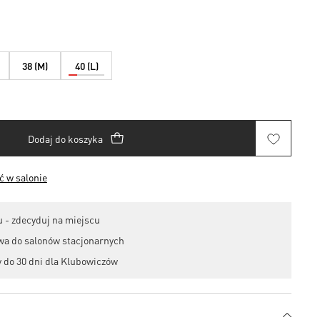
38 (M)
40 (L)
Dodaj do koszyka
 w salonie
 - zdecyduj na miejscu
wa do salonów stacjonarnych
 do 30 dni dla Klubowiczów