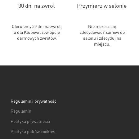
30 dni na zwrot
Przymierz w salonie
Oferujemy 30 dni na zwrot,
Nie możesz się
a dla Klubowiczów opcję
zdecydować? Zamów do
darmowych zwrotów.
salonu i zdecyduj na
miejscu.
Regulamin i prywatność
Regulamin
Polityka prywatności
Polityka plików cookies