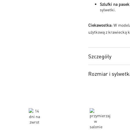
Szlufki na pasek
sylwetki.
Ciekawostka:
W modela
użytkową z krawiecką k
Szczegóły
Rozmiar i sylwetk