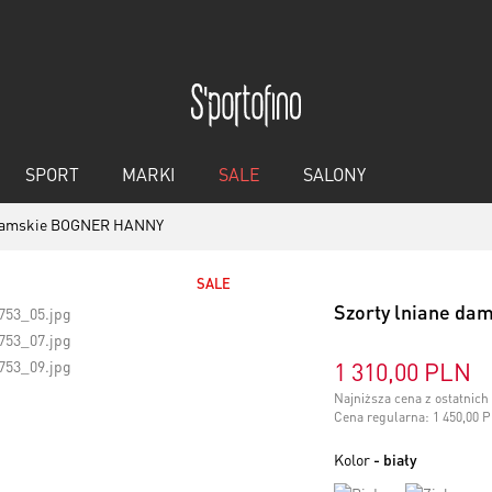
SPORT
MARKI
SALE
SALONY
e damskie BOGNER HANNY
SALE
Szorty lniane d
1 310,00 PLN
Najniższa cena z ostatnic
Cena regularna:
1 450,00 
Kolor
- biały