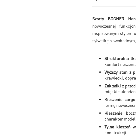
Szorty BOGNER Han
nowoczesnej funkcjon
inspirowanym stylem ut
sylwetkę o swobodnym,
Strukturalna tka
komfort noszenia
Wyższy stan z p
krawiecki, dopr
Zakładki z przo
miękkie układani
Kieszenie cargo
formę nowoczes
Kieszenie bocz
charakter model
Tylna kieszeń 
konstrukcji.