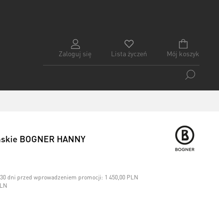
Zaloguj się
Lista życzeń
Mój koszyk
amskie BOGNER HANNY
h 30 dni przed wprowadzeniem promocji:
1 450,00 PLN
PLN