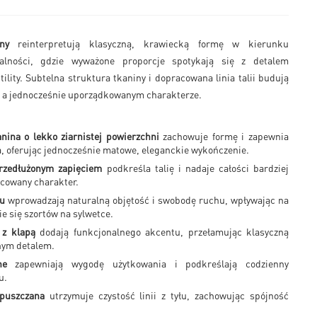
ny
reinterpretują klasyczną, krawiecką formę w kierunku
alności, gdzie wyważone proporcje spotykają się z detalem
ility. Subtelna struktura tkaniny i dopracowana linia talii budują
 a jednocześnie uporządkowanym charakterze.
nina o lekko ziarnistej powierzchni
zachowuje formę i zapewnia
, oferując jednocześnie matowe, eleganckie wykończenie.
rzedłużonym zapięciem
podkreśla talię i nadaje całości bardziej
acowany charakter.
du
wprowadzają naturalną objętość i swobodę ruchu, wpływając na
e się szortów na sylwetce.
 z klapą
dodają funkcjonalnego akcentu, przełamując klasyczną
nym detalem.
ne
zapewniają wygodę użytkowania i podkreślają codzienny
u.
wpuszczana
utrzymuje czystość linii z tyłu, zachowując spójność