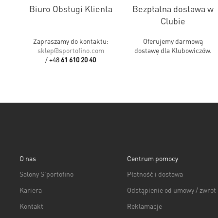
Biuro Obsługi Klienta
Bezpłatna dostawa w
Clubie
Zapraszamy do kontaktu:
Oferujemy darmową
sklep@sportofino.com
dostawę dla Klubowiczów.
/
+48
61 610 20 40
O nas
Centrum pomocy
Salony S'portofino
Płatność i dostawa
Kariera
Odstąpienie od umowy / zwrot
Kontakt
Reklamacje