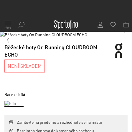
Přejít
na
Menu
1
/
8
obsah
Skip
to
Skip
the
to
Běžecké boty On Running CLOUDBOOM
end
the
ECHO
of
beginning
the
of
NENÍ SKLADEM
images
the
gallery
images
gallery
Barva
- bílá
Zamluvte na prodejnu a rozhodněte se na místě
Bezplatná doprava do kamenného obchodu