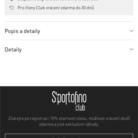
Pro členy Club vrácení zdarma do 30 dnů
Popis a detaily
Detaily
Získejte po registraci 10% startovní slevu, možnost vrácení zboží
zdarma a jiné exkluzivní výhody.