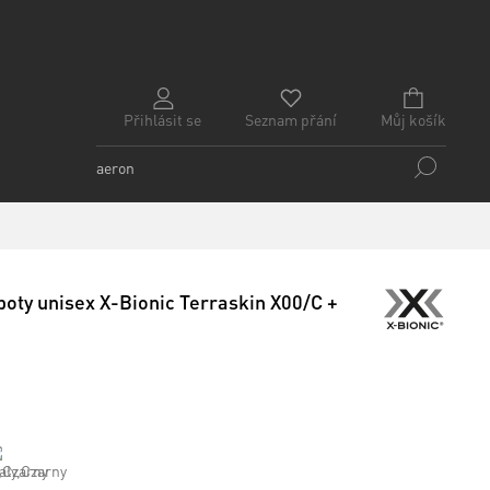
Přihlásit se
Seznam přání
Můj košík
boty unisex X-Bionic Terraskin X00/C +