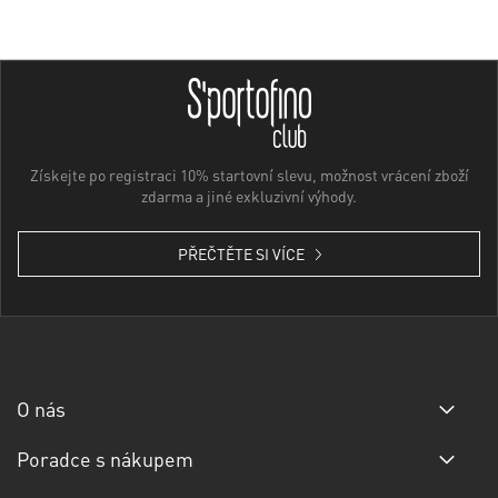
Získejte po registraci 10% startovní slevu, možnost vrácení zboží
zdarma a jiné exkluzivní výhody.
PŘEČTĚTE SI VÍCE
O nás
Poradce s nákupem