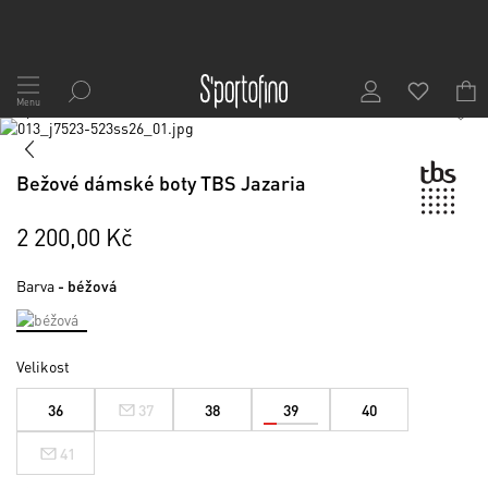
Přejít
na
Menu
1
/
7
obsah
Skip
to
Skip
the
to
Bežové dámské boty TBS Jazaria
end
the
of
beginning
the
of
2 200,00 Kč
images
the
gallery
images
Barva
- béžová
gallery
Velikost
36
37
38
39
40
41