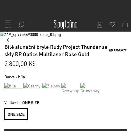
Přejít
na
Menu
1
/
6
obsah
Skip
to
Skip
the
to
Bílé sluneční brýle Rudy Project Thunder se
end
the
skly RP Optics Multilaser Rose Gold
of
beginning
the
of
2 800,00 Kč
images
the
gallery
images
Barva
- bílá
gallery
Velikost
- ONE SIZE
ONE SIZE