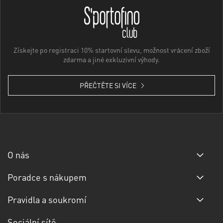
Získejte po registraci 10% startovní slevu, možnost vrácení zboží
zdarma a jiné exkluzivní výhody.
PŘEČTĚTE SI VÍCE
O nás
Poradce s nákupem
Pravidla a soukromí
Sociální sítě