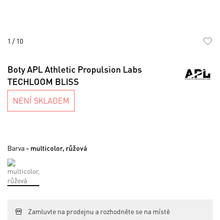
1
/
10
Skip
to
Boty APL Athletic Propulsion Labs
the
TECHLOOM BLISS
beginning
of
NENÍ SKLADEM
the
images
gallery
Barva
- multicolor, růžová
Zamluvte na prodejnu a rozhodněte se na místě