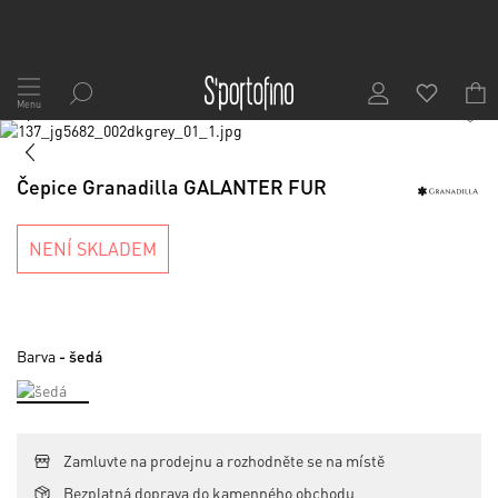
Přejít
na
Menu
1
/
3
obsah
Skip
to
Skip
the
to
Čepice Granadilla GALANTER FUR
end
the
of
beginning
the
of
NENÍ SKLADEM
images
the
gallery
images
gallery
Barva
- šedá
Zamluvte na prodejnu a rozhodněte se na místě
Bezplatná doprava do kamenného obchodu