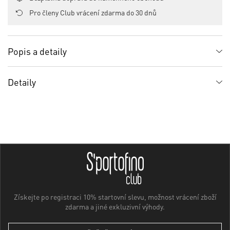
Pro členy Club vrácení zdarma do 30 dnů
Popis a detaily
Detaily
Získejte po registraci 10% startovní slevu, možnost vrácení zboží
zdarma a jiné exkluzivní výhody.