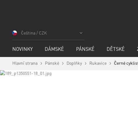
Přejít
na
Čeština / CZK
obsah
NOVINKY
DÁMSKÉ
PÁNSKÉ
DĚTSKÉ
Hlavní strana
Pánské
Doplňky
Rukavice
Černé cyklis
Skip
to
Skip
the
to
end
the
of
beginning
the
of
images
the
gallery
images
gallery