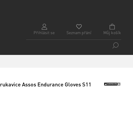
Přihlásit se
Seznam přání
Můj košík
é rukavice Assos Endurance Gloves S11