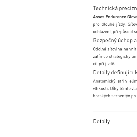
Technická preciz
Assos Endurance Glove
pro dlouhé jízdy. Síť
ochlazení, přizpůsobí 
Bezpečný úchop a s
Odolná síťovina na vnit
zatímco strategicky umís
cit při jízdě.
Detaily definující 
Anatomický střih elim
vlhkosti. Díky těmto v
horských serpentýn po 
Detaily