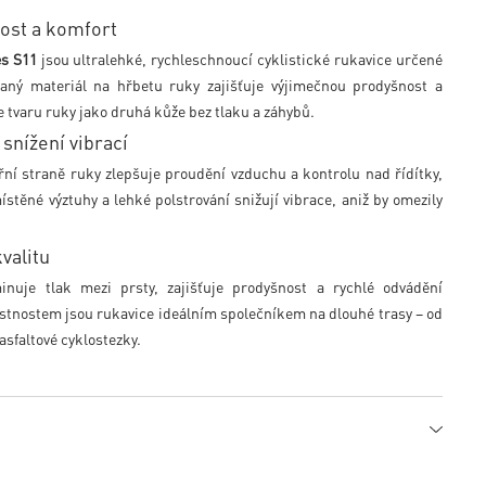
nost a komfort
s S11
jsou ultralehké, rychleschnoucí cyklistické rukavice určené
ovaný materiál na hřbetu ruky zajišťuje výjimečnou prodyšnost a
se tvaru ruky jako druhá kůže bez tlaku a záhybů.
nížení vibrací
řní straně ruky zlepšuje proudění vzduchu a kontrolu nad řídítky,
těné výztuhy a lehké polstrování snižují vibrace, aniž by omezily
kvalitu
inuje tlak mezi prsty, zajišťuje prodyšnost a rychlé odvádění
lastnostem jsou rukavice ideálním společníkem na dlouhé trasy – od
asfaltové cyklostezky.