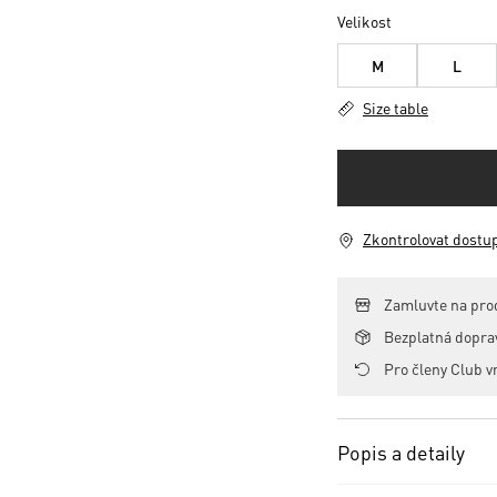
Velikost
M
L
Size table
Zkontrolovat dostu
Zamluvte na pro
Bezplatná dopr
Pro členy Club v
Popis a detaily