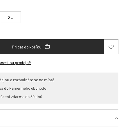
XL
Přidat do košíku
pnost na prodejně
dejnu a rozhodněte se na místě
ava do kamenného obchodu
rácení zdarma do 30 dnů