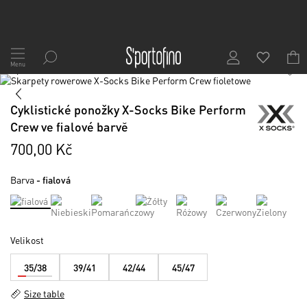
Přejít
na
Menu
1
/
2
obsah
Skip
to
Skip
the
to
Cyklistické ponožky X-Socks Bike Perform
end
the
Crew ve fialové barvě
of
beginning
the
of
700,00 Kč
images
the
gallery
images
Barva
- fialová
gallery
Velikost
35/38
39/41
42/44
45/47
Size table