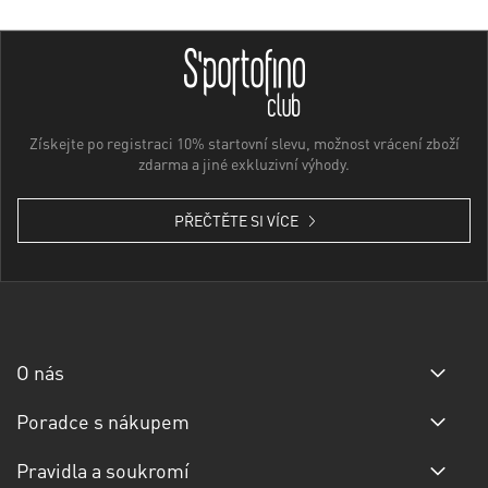
Získejte po registraci 10% startovní slevu, možnost vrácení zboží
zdarma a jiné exkluzivní výhody.
PŘEČTĚTE SI VÍCE
O nás
Poradce s nákupem
Pravidla a soukromí