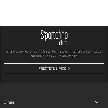
Získejte po registraci 10% startovní slevu, možnost vrácení zboží
zdarma a jiné exkluzivní výhody.
PŘEČTĚTE SI VÍCE
O nás