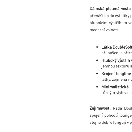
Dámská pletená vesta 
přenáší ho do estetiky
hlubokým výstřihem ve
moderní volnost.
Látka DoubleSof
při nošení a při
Hluboký výstřih 
jemnou texturu a 
Krojení longline
látky, zejména v
Minimalistická,
různým stylizac
Zajímavost:
Řada Doubl
spojení pohodlí lounge
stejně dobře fungují v 