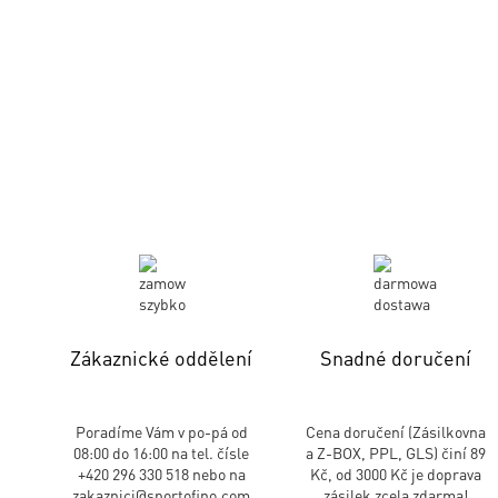
Zákaznické oddělení
Snadné doručení
Poradíme Vám v po-pá od
Cena doručení (Zásilkovna
08:00 do 16:00 na tel. čísle
a Z-BOX, PPL, GLS) činí 89
+420 296 330 518 nebo na
Kč, od 3000 Kč je doprava
zakaznici@sportofino.com
zásilek zcela zdarma!