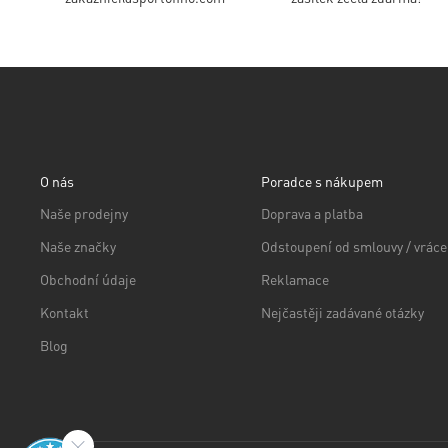
O nás
Poradce s nákupem
Naše prodejny
Doprava a platba
Naše značky
Odstoupení od smlouvy / vráce
Obchodní údaje
Reklamace
Kontakt
Nejčastěji zadávané otázky
Blog