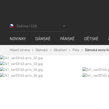
Přejít
na
Čeština / CZK
obsah
NOVINKY
DÁMSKÉ
PÁNSKÉ
DĚTSKÉ
Hlavní strana
Dámské
Oblečení
Pola
Dámská vesta V
Skip
to
the
end
of
Skip
the
to
images
the
gallery
beginning
of
the
images