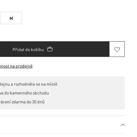
M
Přidat do košíku
pnost na prodejně
dejnu a rozhodněte se na místě
ava do kamenného obchodu
rácení zdarma do 30 dnů