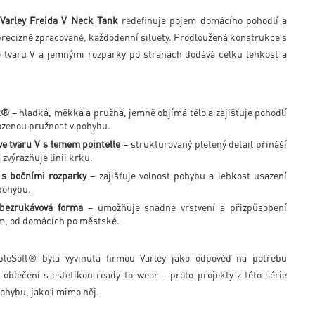
Varley Freida V Neck Tank
redefinuje pojem domácího pohodlí a
 precizně zpracované, každodenní siluety. Prodloužená konstrukce s
 tvaru V a jemnými rozparky po stranách dodává celku lehkost a
t®
– hladká, měkká a pružná, jemně objímá tělo a zajišťuje pohodlí
rozenou pružnost v pohybu.
ve tvaru V s lemem pointelle
– strukturovaný pletený detail přináší
zvýrazňuje linii krku.
 s bočními rozparky
– zajišťuje volnost pohybu a lehkost usazení
 pohybu.
 bezrukávová forma
– umožňuje snadné vrstvení a přizpůsobení
ím, od domácích po městské.
eSoft® byla vyvinuta firmou Varley jako odpověď na potřebu
 oblečení s estetikou ready-to-wear – proto projekty z této série
pohybu, jako i mimo něj.