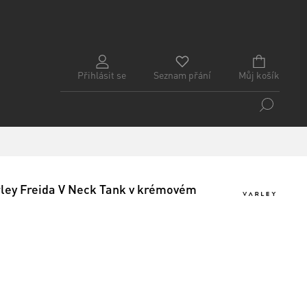
Přihlásit se
Seznam přání
Můj košík
ley Freida V Neck Tank v krémovém
u