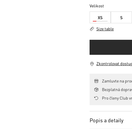
Velikost
XS
S
Size table
Zkontrolovat dostu
Zamluvte na pro
Bezplatná dopr
Pro členy Club v
Popis a detaily