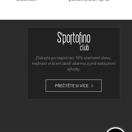
Získejte po registraci 10% startovní slevu,
možnost vrácení zboží zdarma a jiné exkluzivní
výhody.
PŘEČTĚTE SI VÍCE