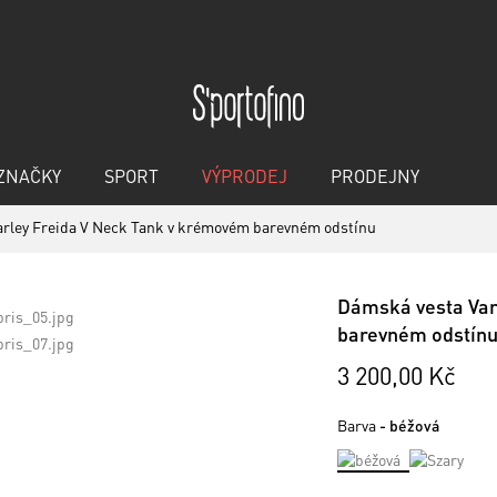
ZNAČKY
SPORT
VÝPRODEJ
PRODEJNY
arley Freida V Neck Tank v krémovém barevném odstínu
Dámská vesta Var
barevném odstín
3 200,00 Kč
Barva
- béžová