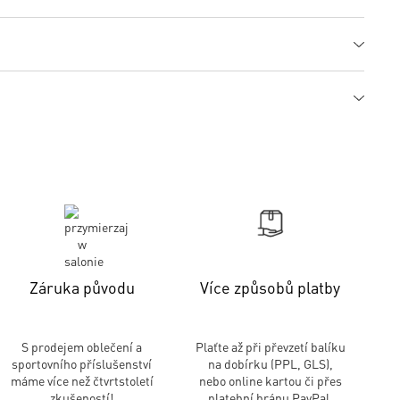
Záruka původu
Více způsobů platby
S prodejem oblečení a
Plaťte až při převzetí balíku
sportovního příslušenství
na dobírku (PPL, GLS),
máme více než čtvrtstoletí
nebo online kartou či přes
zkušeností!
platební bránu PayPal.