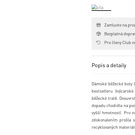
Zamluvte na pro
Bezplatná dopr
Pro členy Club v
Popis a detaily
Dámské běžecké bo
bestselleru švýcarske
běžecké tratě. Dvouvr
dopadu chodidla na podloz
vyšší hmotností. Pro 
zdokonalením prošla str
recyklovaných materiálu