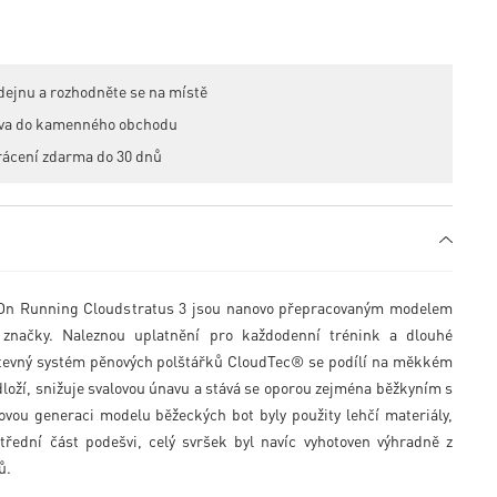
dejnu a rozhodněte se na místě
ava do kamenného obchodu
rácení zdarma do 30 dnů
ty On Running Cloudstratus 3 jsou nanovo přepracovaným modelem
́ značky. Naleznou uplatnění pro každodenní trénink a dlouhé
stevný systém pěnových polštářků CloudTec® se podílí na měkkém
̌í, snižuje svalovou únavu a stává se oporou zejména běžkyním s
novou generaci modelu běžeckých bot byly použity lehčí materiály,
̌ední část podešvi, celý svršek byl navíc vyhotoven výhradně z
̊.