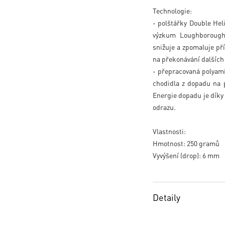
Technologie:
- polštářky Double He
výzkum Loughborough Un
snižuje a zpomaluje při
na překonávání dalšíc
- přepracovaná polya
chodidla z dopadu na pa
Energie dopadu je díky t
odrazu.
Vlastnosti:
Hmotnost: 250 gramů
Vyvýšení (drop): 6 mm
Detaily