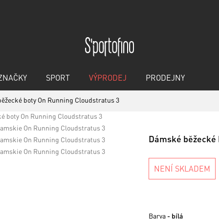
ZNAČKY
SPORT
VÝPRODEJ
PRODEJNY
ěžecké boty On Running Cloudstratus 3
Dámské běžecké b
NENÍ SKLADEM
Barva
- bílá