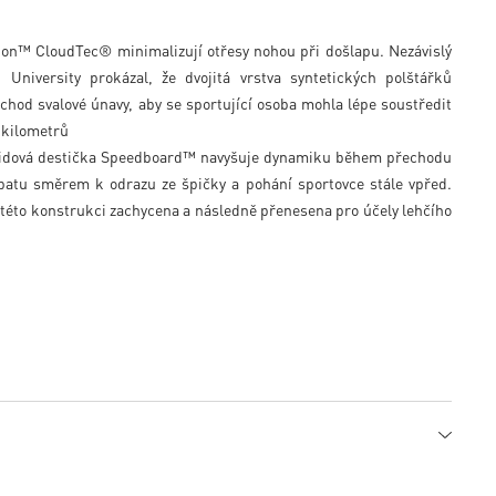
lion™ CloudTec® minimalizují otřesy nohou při došlapu. Nezávislý
iversity prokázal, že dvojitá vrstva syntetických polštářků
́chod svalové únavy, aby se sportující osoba mohla lépe soustředit
h kilometrů
midová destička Speedboard™ navyšuje dynamiku během přechodu
tu směrem k odrazu ze špičky a pohání sportovce stále vpřed.
éto konstrukci zachycena a následně přenesena pro účely lehčího