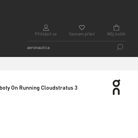
Přihlásit se
Seznam přání
Můj košík
oty On Running Cloudstratus 3