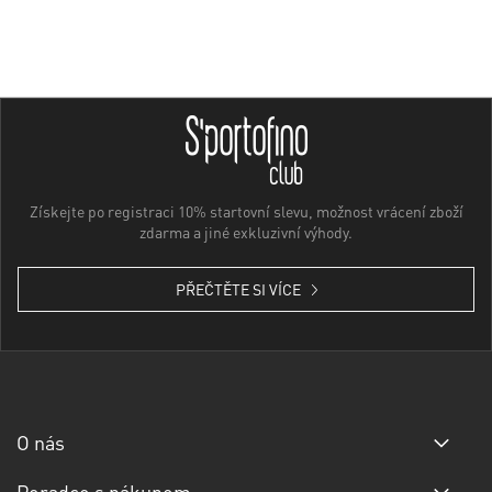
Získejte po registraci 10% startovní slevu, možnost vrácení zboží
zdarma a jiné exkluzivní výhody.
PŘEČTĚTE SI VÍCE
O nás
Poradce s nákupem