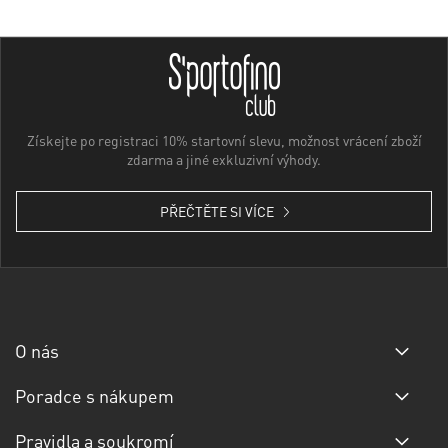
Získejte po registraci 10% startovní slevu, možnost vrácení zboží
zdarma a jiné exkluzivní výhody.
PŘEČTĚTE SI VÍCE
O nás
Poradce s nákupem
Pravidla a soukromí