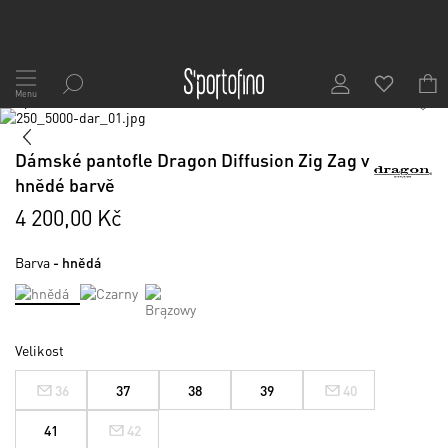
Přejít
na
Menu
1
/
7
obsah
Skip
to
Skip
the
to
Dámské pantofle Dragon Diffusion Zig Zag v
end
the
hnědé barvě
of
beginning
the
of
4 200,00 Kč
images
the
gallery
images
Barva
- hnědá
gallery
Velikost
36
37
38
39
40
41
42