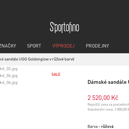
ZNAČKY
SPORT
VÝPRODEJ
PRODEJNY
é sandále UGG Goldenglow v růžové barvě
SALE
Dámské sandále 
2 520,00 Kč
Nejnižší cena za posledníc
Standardní cena:
2 800,00 
Barva
- růžová