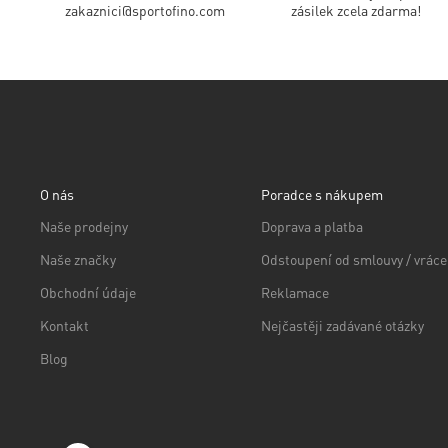
zakaznici@sportofino.com
zásilek zcela zdarma!
O nás
Poradce s nákupem
Naše prodejny
Doprava a platba
Naše značky
Odstoupení od smlouvy / vráce
Obchodní údaje
Reklamace
Kontakt
Nejčastěji zadávané otázky
Blog