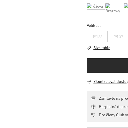
Velikost
36
37
Size table
Zkontrolovat dostu
Zamluvte na pro
Bezplatná dopr
Pro členy Club v