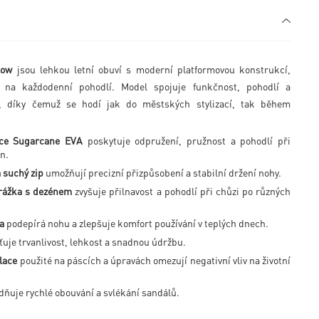
low
jsou lehkou letní obuví s moderní platformovou konstrukcí,
na každodenní pohodlí. Model spojuje funkčnost, pohodlí a
n, díky čemuž se hodí jak do městských stylizací, tak během
ce Sugarcane EVA
poskytuje odpružení, pružnost a pohodlí při
n.
 suchý zip
umožňují precizní přizpůsobení a stabilní držení nohy.
rážka s dezénem
zvyšuje přilnavost a pohodlí při chůzi po různých
a
podepírá nohu a zlepšuje komfort používání v teplých dnech.
ťuje trvanlivost, lehkost a snadnou údržbu.
lace
použité na páscích a úpravách omezují negativní vliv na životní
ňuje rychlé obouvání a svlékání sandálů.