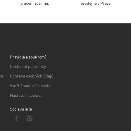
vrácení zdarma.
prodejně v Praze.
Pravidla a soukromí
Obchodní podmínky
ní
Ochrana osobních údajů
Využití souborů cookies
Nastavení cookies
Sociální sítě