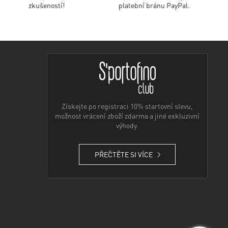
zkušeností!
platební bránu PayPal.
Získejte po registraci 10% startovní slevu,
možnost vrácení zboží zdarma a jiné exkluzivní
výhody.
PŘEČTĚTE SI VÍCE