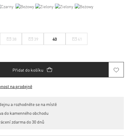
38
39
40
41
Přidat do košíku
pnost na prodejně
dejnu a rozhodněte se na místě
ava do kamenného obchodu
rácení zdarma do 30 dnů