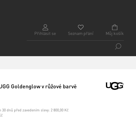
Přihlásit se
Seznam přání
Můj košík
UGG Goldenglow v růžové barvě
h 30 dnů před zavedením slevy:
2 800,00 Kč
Kč