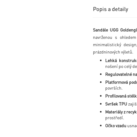
Popis a detaily
Sandále UGG Goldeng
navrženou s ohledem 
minimalistický desig
prázdninových výletů.
Lehká konstruk
nošení po celý de
Regulovatelné na
Platformová pod
površích.
Profilovaná stélk
Svršek TPU
zajiš
Materiály z recyk
prostředí.
Očko vzadu
usnad