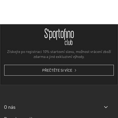
Získejte po registraci 10% startovní slevu, možnost vrácení zboží
zdarma a jiné exkluzivní výhody.
PŘEČTĚTE SI VÍCE
O nás