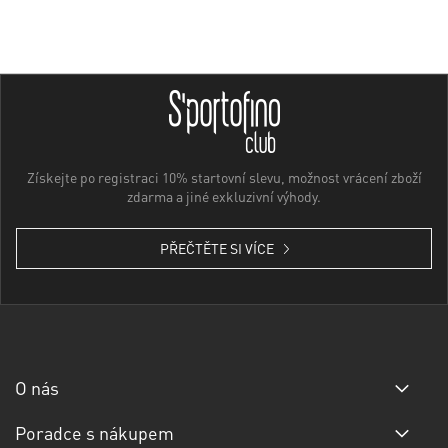
Získejte po registraci 10% startovní slevu, možnost vrácení zboží
zdarma a jiné exkluzivní výhody.
PŘEČTĚTE SI VÍCE
O nás
Poradce s nákupem