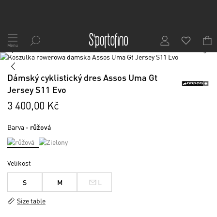
Přejít
na
Menu
1
/
7
obsah
Skip
to
Skip
the
to
Dámský cyklistický dres Assos Uma Gt
end
the
Jersey S11 Evo
of
beginning
the
of
3 400,00 Kč
images
the
gallery
images
Barva
- růžová
gallery
Velikost
S
M
L
Size table