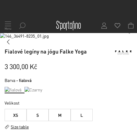
Přejít
na
Menu
1
/
6
obsah
Skip
to
Skip
the
to
Fialové legíny na jógu Falke Yoga
end
the
of
beginning
the
of
3 300,00 Kč
images
the
gallery
images
Barva
- fialová
gallery
Velikost
XS
S
M
L
Size table