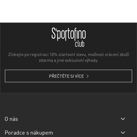
Získejte po registraci 10% startovní slevu, možnost vrácení zboží
zdarma a jiné exkluzivní výhody.
PŘEČTĚTE SI VÍCE
O nás
Poradce s nákupem