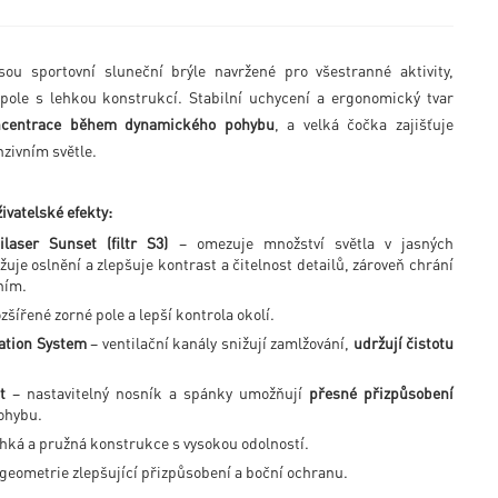
ou sportovní sluneční brýle navržené pro všestranné aktivity,
 pole s lehkou konstrukcí. Stabilní uchycení a ergonomický tvar
ncentrace během dynamického pohybu
, a velká čočka zajišťuje
zivním světle.
ivatelské efekty:
laser Sunset (filtr S3)
– omezuje množství světla v jasných
uje oslnění a zlepšuje kontrast a čitelnost detailů, zároveň chrání
ním.
zšířené zorné pole a lepší kontrola okolí.
ation System
– ventilační kanály snižují zamlžování,
udržují čistotu
t
– nastavitelný nosník a spánky umožňují
přesné přizpůsobení
ohybu.
ehká a pružná konstrukce s vysokou odolností.
geometrie zlepšující přizpůsobení a boční ochranu.