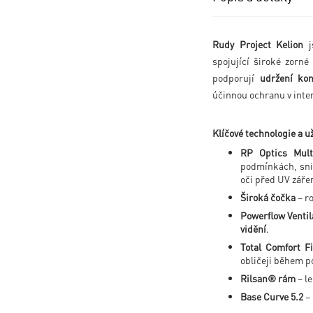
Rudy Project Kelion
js
spojující široké zorné
podporují
udržení ko
účinnou ochranu v inten
Klíčové technologie a už
RP Optics Multi
podmínkách, sniž
oči před UV záře
Široká čočka
– ro
Powerflow Ventil
vidění
.
Total Comfort Fi
obličeji během p
Rilsan® rám
– l
Base Curve 5.2
– 