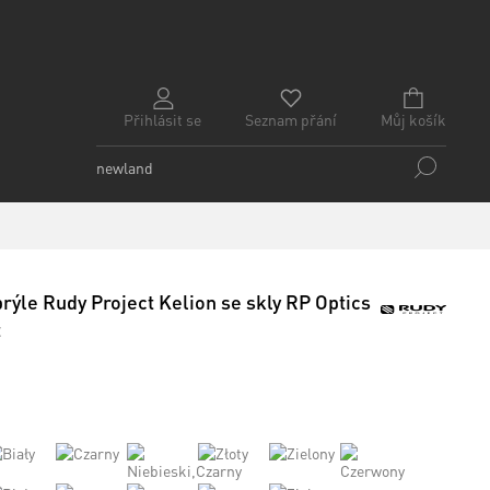
Přihlásit se
Seznam přání
Můj košík
brýle Rudy Project Kelion se skly RP Optics
t