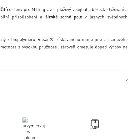
ití:
určeny pro MTB, gravel, plážový volejbal a běžecké lyžování a
stabilní přizpůsobení a
široké zorné pole
v jasných světelných
ný z biopolymeru Rilsan®, získávaného mimo jiné z ricinového
 hmotnost s vysokou pružností, zároveň omezuje dopad výroby na