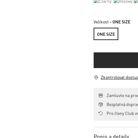
Velikost
- ONE SIZE
ONE SIZE
Zkontrolovat dostu
Zamluvte na pro
Bezplatná dopr
Pro členy Club v
Popis a detaily