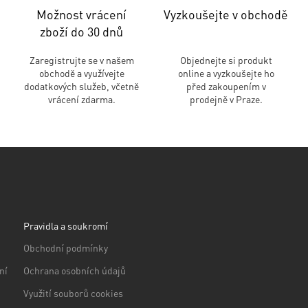
Možnost vrácení
Vyzkoušejte v obchodě
zboží do 30 dnů
Zaregistrujte se v našem
Objednejte si produkt
obchodě a využívejte
online a vyzkoušejte ho
dodatkových služeb, včetně
před zakoupením v
vrácení zdarma.
prodejně v Praze.
Pravidla a soukromí
Obchodní podmínky
ní
Ochrana osobních údajů
Využití souborů cookies