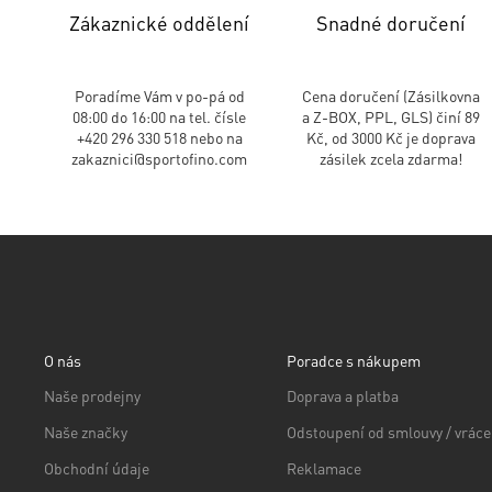
Zákaznické oddělení
Snadné doručení
Poradíme Vám v po-pá od
Cena doručení (Zásilkovna
08:00 do 16:00 na tel. čísle
a Z-BOX, PPL, GLS) činí 89
+420 296 330 518 nebo na
Kč, od 3000 Kč je doprava
zakaznici@sportofino.com
zásilek zcela zdarma!
O nás
Poradce s nákupem
Naše prodejny
Doprava a platba
Naše značky
Odstoupení od smlouvy / vráce
Obchodní údaje
Reklamace