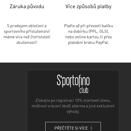
Záruka původu
Více způsobů platby
S prodejem oblečení a
Plaťte až při převzetí balíku
sportovního příslušenství
na dobírku (PPL, GLS),
máme více než čtvrtstoletí
nebo online kartou či přes
zkušeností!
platební bránu PayPal.
Získejte po registraci 10% startovní slevu,
možnost vrácení zboží zdarma a jiné exkluzivní
výhody.
PŘEČTĚTE SI VÍCE