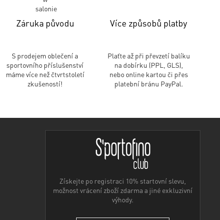
Záruka původu
Více způsobů platby
S prodejem oblečení a
Plaťte až při převzetí balíku
sportovního příslušenství
na dobírku (PPL, GLS),
máme více než čtvrtstoletí
nebo online kartou či přes
zkušeností!
platební bránu PayPal.
Získejte po registraci 10% startovní slevu,
možnost vrácení zboží zdarma a jiné exkluzivní
výhody.