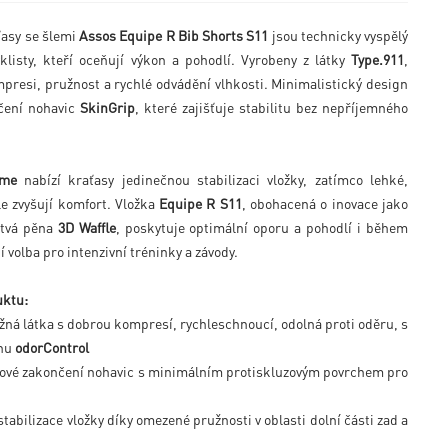
ťasy se šlemi
Assos Equipe R Bib Shorts S11
jsou technicky vyspělý
listy, kteří oceňují výkon a pohodlí. Vyrobeny z látky
Type.911
,
mpresi, pružnost a rychlé odvádění vlhkosti. Minimalistický design
čení nohavic
SkinGrip
, které zajišťuje stabilitu bez nepříjemného
ame
nabízí kraťasy jedinečnou stabilizaci vložky, zatímco lehké,
e zvyšují komfort. Vložka
Equipe R S11
, obohacená o inovace jako
stvá pěna
3D Waffle
, poskytuje optimální oporu a pohodlí i během
 volba pro intenzivní tréninky a závody.
uktu:
užná látka s dobrou kompresí, rychleschnoucí, odolná proti oděru, s
chu
odorControl
rové zakončení nohavic s minimálním protiskluzovým povrchem pro
 stabilizace vložky díky omezené pružnosti v oblasti dolní části zad a