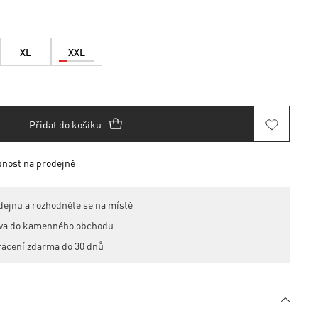
XL
XXL
Přidat do košíku
pnost na prodejně
dejnu a rozhodněte se na místě
ava do kamenného obchodu
rácení zdarma do 30 dnů