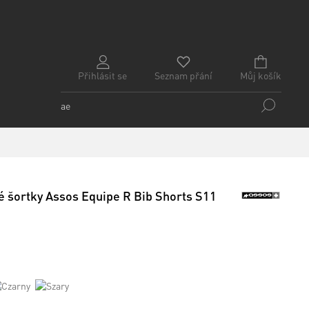
Přihlásit se
Seznam přání
Můj košík
é šortky Assos Equipe R Bib Shorts S11