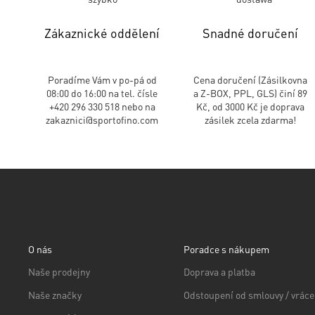
Zákaznické oddělení
Snadné doručení
Poradíme Vám v po-pá od
Cena doručení (Zásilkovna
08:00 do 16:00 na tel. čísle
a Z-BOX, PPL, GLS) činí 89
+420 296 330 518 nebo na
Kč, od 3000 Kč je doprava
zakaznici@sportofino.com
zásilek zcela zdarma!
O nás
Poradce s nákupem
Naše prodejny
Doprava a platba
Naše značky
Odstoupení od smlouvy / vráce