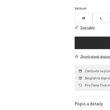
Velikost
M
L
Size table
Zkontrolovat dostu
Zamluvte na pro
Bezplatná dopr
Pro členy Club v
Popis a detaily