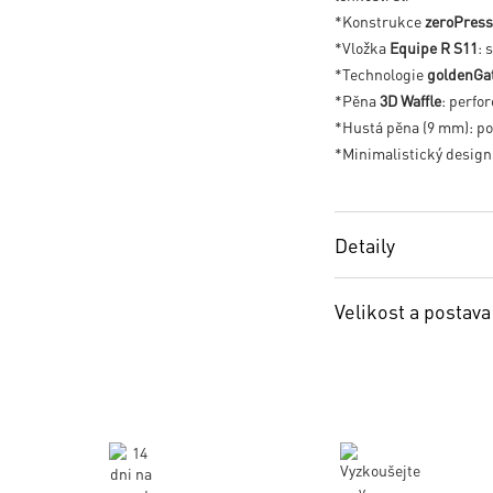
*Konstrukce
zeroPres
*Vložka
Equipe R S11
: 
*Technologie
goldenGat
*Pěna
3D Waffle
: perfo
*Hustá pěna (9 mm): p
*Minimalistický design:
Detaily
Velikost a postava