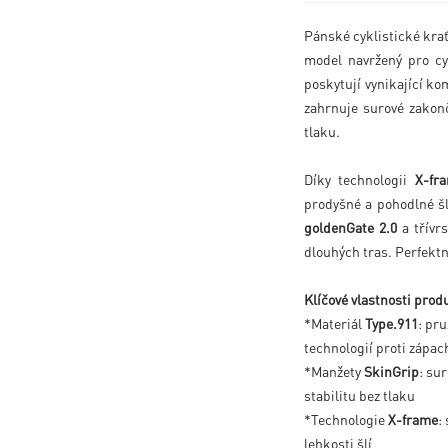
Pánské cyklistické kra
model navržený pro cyk
poskytují vynikající ko
zahrnuje surové zakon
tlaku.
Díky technologii
X-fr
prodyšné a pohodlné šl
goldenGate 2.0
a třívr
dlouhých tras. Perfektní
Klíčové vlastnosti prod
*Materiál
Type.911
: pr
technologií proti zápa
*Manžety
SkinGrip
: su
stabilitu bez tlaku
*Technologie
X-frame
:
lehkosti šlí