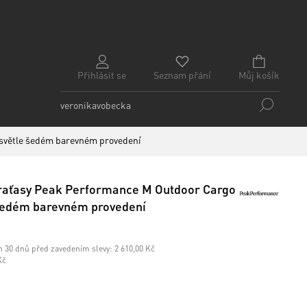
Přihlásit se
Seznam přání
Můj košík
 světle šedém barevném provedení
raťasy Peak Performance M Outdoor Cargo
 šedém barevném provedení
h 30 dnů před zavedením slevy:
2 610,00 Kč
Kč