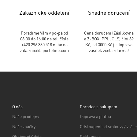
Zákaznické oddělení
Snadné doručení
Poradíme Vám v po-pá od
Cena doručení (Zásilkovna
08:00 do 16:00 na tel. čísle
a Z-BOX, PPL, GLS) činí 89
+420 296 330 518 nebo na
Kč, od 3000 Kč je doprava
zakaznici@sportofino.com
zásilek zcela zdarma!
O nás
Poradce s nákupem
Naše prodejny
Doprava a platba
Naše značky
Odstoupení od smlouvy / vráce
Obchodní údaje
Reklamace