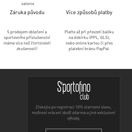
Záruka původu
Více způsobů platby
S prodejem oblečení a
Plaťte až při převzetí balíku
sportovního příslušenství
na dobírku (PPL, GLS),
máme více než čtvrtstoletí
nebo online kartou či přes
zkušeností!
platební bránu PayPal.
Získejte po registraci 10% startovní slevu,
možnost vrácení zboží zdarma a jiné exkluzivní
výhody.