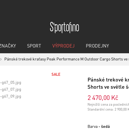
ZNAČKY
SPORT
VÝPRODEJ
PRODEJNY
Pánské trekové kraťasy Peak Performance M Outdoor Cargo Shorts ve
SALE
Pánské trekové k
Shorts ve světle
2 470,00 Kč
Nejnižší cena za posledníc
Standardní cena:
2 900,00 
Barva
- šedá