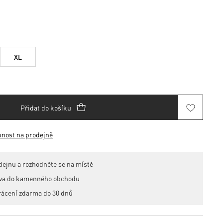
XL
Přidat do košíku
pnost na prodejně
dejnu a rozhodněte se na místě
ava do kamenného obchodu
rácení zdarma do 30 dnů