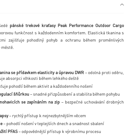
 šedé
pánské trekové kraťasy Peak Performance Outdoor Cargo
orovou funkčnost s každodenním komfortem. Elastická tkanina s
stmi zajišťuje pohodlný pohyb a ochranu během proměnlivých
e městě.
anina se přídavkem elasticity a úpravou DWR
– odolná proti oděru,
uje absorpci vlhkosti během lehkého deště
šťuje pohodlí během aktivit a každodenního nošení
regulací šňůrkou
– snadné přizpůsobení a stabilita během pohybu
nohavicích se zapínáním na zip
– bezpečné uchovávání drobných
kapsy
– rychlý přístup k nejnezbytnějším věcem
ce
– pohodlí nošení v teplejších dnech a snadnost sbalení
žití PFAS
– odpovědnější přístup k výrobnímu procesu