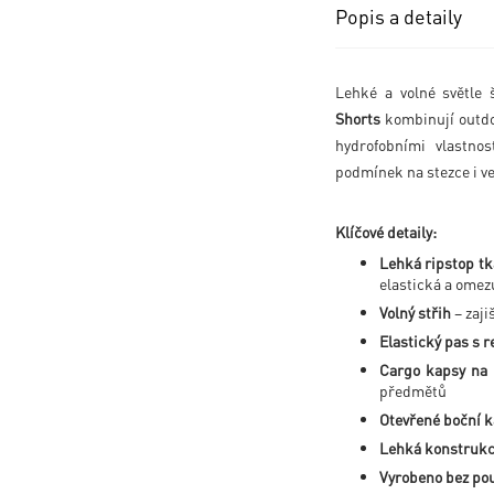
Popis a detaily
Lehké a volné světle
Shorts
kombinují outdo
hydrofobními vlastno
podmínek na stezce i v
Klíčové detaily:
Lehká ripstop tk
elastická a omez
Volný střih
– zaji
Elastický pas s 
Cargo kapsy na 
předmětů
Otevřené boční 
Lehká konstruk
Vyrobeno bez pou