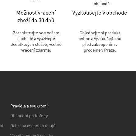
Možnost vrácení
Vyzkoušejte v obchodě
zboží do 30 dnů
Zaregistrujte se v našem
Objednejte si produkt
obchodě a využívejte
online a vyzkoušejte ho
dodatkových služeb, včetně
před zakoupením v
vrácení zdarma.
prodejně v Praze.
Pravidla a soukromí
Obchodní podmínky
ní
Ochrana osobních údajů
Využití souborů cookies