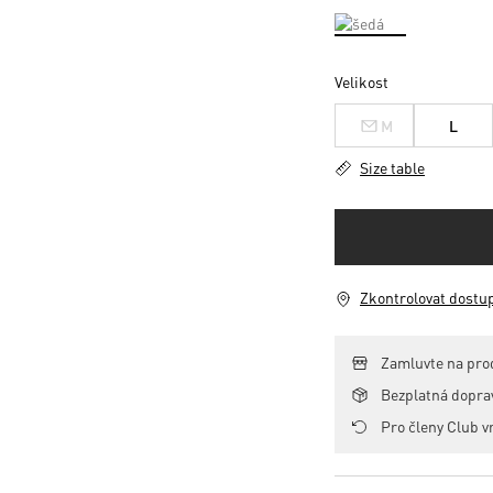
Velikost
M
L
Size table
Zkontrolovat dostu
Zamluvte na pro
Bezplatná dopr
Pro členy Club v