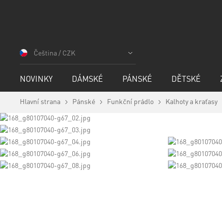
Přejít
na
Čeština / CZK
obsah
NOVINKY
DÁMSKÉ
PÁNSKÉ
DĚTSKÉ
Hlavní strana
Pánské
Funkční prádlo
Kalhoty a kraťasy
Skip
to
the
end
of
the
images
Skip
gallery
to
the
beginning
of
the