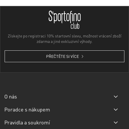
Získejte po registraci 10% startovní slevu, možnost vrácení zboží
zdarma a jiné exkluzivní výhody.
PŘEČTĚTE SI VÍCE
O nás
Poradce s nákupem
Pravidla a soukromí