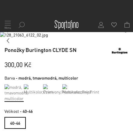
Přejít
na
Menu
1
/
10
obsah
Skip
to
Skip
the
to
Ponožky Burlington CLYDE SN
end
the
of
beginning
the
of
300,00 Kč
images
the
gallery
images
Barva
- modrá, tmavomodrá, multicolor
gallery
Velikost
- 40-46
40-46