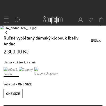
Přejít
na
Menu
1
/
8
obsah
Skip
to
Skip
the
to
Ručně vyplétaný dámský klobouk Ibeliv
end
the
Andao
of
beginning
the
of
2 300,00 Kč
images
the
gallery
images
Barva
- béžová, černá
gallery
Velikost
- ONE SIZE
ONE SIZE