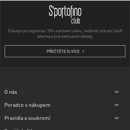
Získejte po registraci 10% startovní slevu, možnost vrácení zboží
zdarma a jiné exkluzivní výhody.
PŘEČTĚTE SI VÍCE
O nás
Poradce s nákupem
Pravidla a soukromí