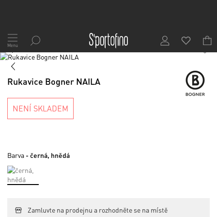
Přejít
na
Menu
1
/
2
obsah
Skip
to
Skip
the
to
Rukavice Bogner NAILA
end
the
of
beginning
the
of
NENÍ SKLADEM
images
the
gallery
images
gallery
Barva
- černá, hnědá
Zamluvte na prodejnu a rozhodněte se na místě