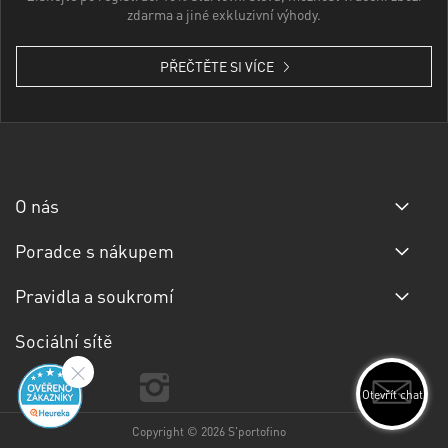
zdarma a jiné exkluzivní výhody.
PŘEČTĚTE SI VÍCE
O nás
Poradce s nákupem
Pravidla a soukromí
Sociální sítě
Otevřít chat
Copyright © 2026 S'portofino