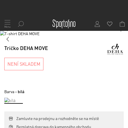
Přejít
na
Menu
1
/
6
obsah
Skip
to
Skip
the
to
Tričko DEHA MOVE
end
the
of
beginning
the
of
NENÍ SKLADEM
images
the
gallery
images
gallery
Barva
- bílá
Zamluvte na prodejnu a rozhodněte se na místě
Bezplatná doprava do kamenného obchodu