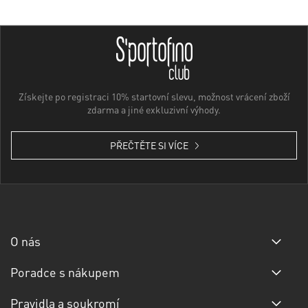
Získejte po registraci 10% startovní slevu, možnost vrácení zboží
zdarma a jiné exkluzivní výhody.
PŘEČTĚTE SI VÍCE
O nás
Poradce s nákupem
Pravidla a soukromí