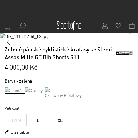
Přejít
na
Menu
1
/
7
obsah
Skip
to
Skip
the
to
Zelené pánské cyklistické kraťasy se šlemi
end
the
Assos Mille GT Bib Shorts S11
of
beginning
the
of
4 000,00 Kč
images
the
gallery
images
Barva
- zelená
gallery
Velikost
M
L
XL
Size table