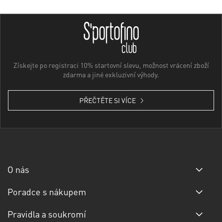
Získejte po registraci 10% startovní slevu, možnost vrácení zboží
zdarma a jiné exkluzivní výhody.
PŘEČTĚTE SI VÍCE
O nás
Poradce s nákupem
Pravidla a soukromí