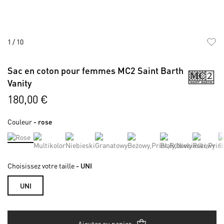
1
/
10
Skip
to
Sac en coton pour femmes MC2 Saint Barth
the
Vanity
beginning
of
180,00 €
the
images
Couleur
- rose
gallery
Choisissez votre taille
- UNI
UNI
Ajouter au panier