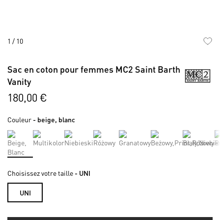
1
/
10
Skip
to
Sac en coton pour femmes MC2 Saint Barth
the
Vanity
beginning
of
180,00 €
the
images
Couleur
- beige, blanc
gallery
Choisissez votre taille
- UNI
UNI