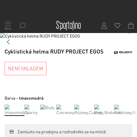
Přejít
na
Menu
1
/
5
obsah
Skip
to
Skip
the
to
Cyklistická helma RUDY PROJECT EGOS
end
the
of
beginning
the
of
NENÍ SKLADEM
images
the
gallery
images
gallery
Barva
- tmavomodrá
Zamluvte na prodejnu a rozhodněte se na místě