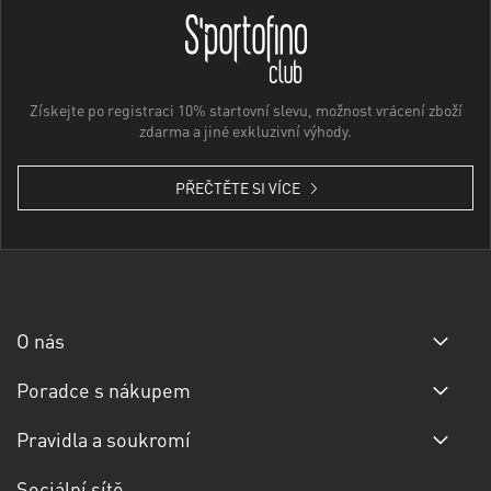
Získejte po registraci 10% startovní slevu, možnost vrácení zboží
zdarma a jiné exkluzivní výhody.
PŘEČTĚTE SI VÍCE
O nás
Poradce s nákupem
Pravidla a soukromí
Sociální sítě