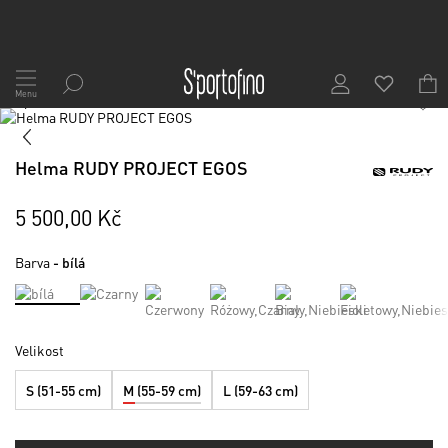
Přejít
na
Menu
1
/
4
obsah
Skip
to
Skip
the
to
Helma RUDY PROJECT EGOS
end
the
of
beginning
the
of
5 500,00 Kč
images
the
gallery
images
Barva
- bílá
gallery
Velikost
S (51-55 cm)
M (55-59 cm)
L (59-63 cm)