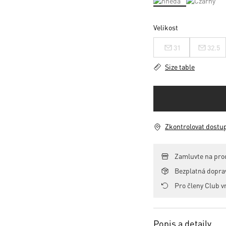
Velikost
31
32.5
Size table
Zkontrolovat dostu
Zamluvte na pro
Bezplatná dopr
Pro členy Club v
Popis a detaily