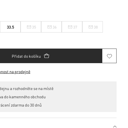
33.5
35
36
37
38
Přidat do košíku
pnost na prodejně
dejnu a rozhodněte se na místě
ava do kamenného obchodu
rácení zdarma do 30 dnů