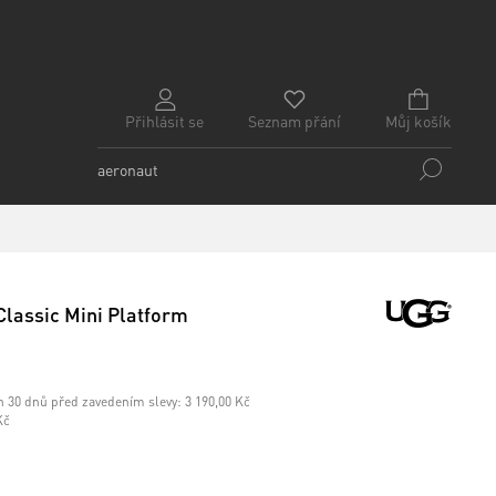
Přihlásit se
Seznam přání
Můj košík
Classic Mini Platform
h 30 dnů před zavedením slevy:
3 190,00 Kč
Kč