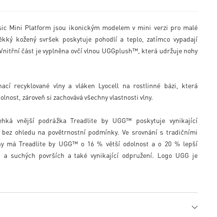
sic Mini Platform jsou ikonickým modelem v mini verzi pro malé
̌kký kožený svršek poskytuje pohodlí a teplo, zatímco vypadají
Vnitřní část je vyplněna ovčí vlnou UGGplush™, která udržuje nohy
́ recyklované vlny a vláken Lyocell na rostlinné bázi, která
nost, zároveň si zachovává všechny vlastnosti vlny.
hká vnější podrážka Treadlite by UGG™ poskytuje vynikající
́ bez ohledu na povětrnostní podmínky. Ve srovnání s tradičními
ny má Treadlite by UGG™ o 16 % větší odolnost a o 20 % lepší
 a suchých površích a také vynikající odpružení. Logo UGG je