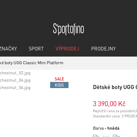
ZNAČKY
SPORT
VÝPRODEJ
PRODEJNY
ké boty UGG Classic Mini Platform
SALE
KIDS
Dětské boty UGG 
3 390,00 Kč
Nejnižší cena za posledníc
Standardní cena:
3 990,00 
Barva
- hnědá