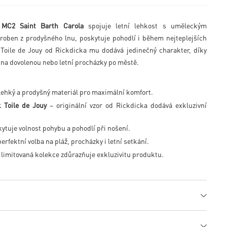
al MC2 Saint Barth Carola
spojuje letní lehkost s uměleckým
oben z prodyšného lnu, poskytuje pohodlí i během nejteplejších
k Toile de Jouy od Rickdicka mu dodává jedinečný charakter, díky
ou na dovolenou nebo letní procházky po městě.
lehký a prodyšný materiál pro maximální komfort.
k Toile de Jouy
– originální vzor od Rickdicka dodává exkluzivní
ytuje volnost pohybu a pohodlí při nošení.
erfektní volba na pláž, procházky i letní setkání.
 limitovaná kolekce zdůrazňuje exkluzivitu produktu.