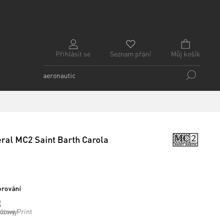
Přihlásit se
Seznam přání
Můj košík
ral MC2 Saint Barth Carola
orování