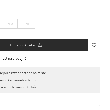
M
L
Přidat do košíku
pnost na prodejně
dejnu a rozhodněte se na místě
ava do kamenného obchodu
rácení zdarma do 30 dnů