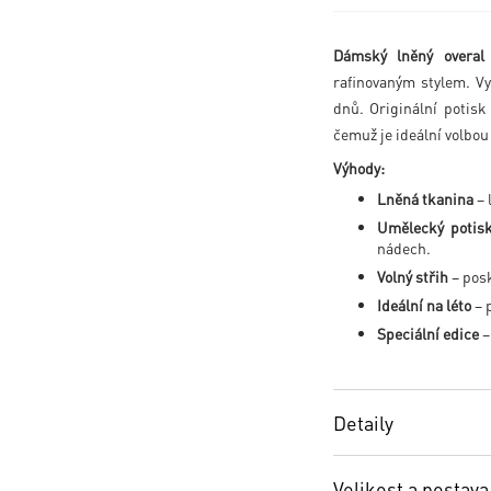
Dámský lněný over
rafinovaným stylem. Vyr
dnů. Originální potis
čemuž je ideální volb
Výhody:
Lněná tkanina
– 
Umělecký potis
nádech.
Volný střih
– posk
Ideální na léto
– p
Speciální edice
–
Detaily
Velikost a postava