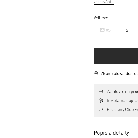
Velikost
XS
S
Zkontrolovat dostu
Zamluvte na pro
Bezplatná dopr
Pro členy Club v
Popis a detaily